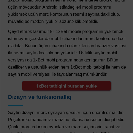
üçün mövcuddur. Android istifadəçiləri mobil proqramı
yükləmək üçün mərc kontorunun rəsmi saytına daxil olub,
müvafiq bölmədən “yüklə” sözünə klikləməlidir.
Qeyd etmək lazımdır ki, 1xBet mobile proqramını yükləmək
istəməyən şəxslər də mobil cihazından mərc kontoruna daxil
ola bilər. Bunun üçün cihazında olan istənilən brauzer vasitəsi
ilə rəsmi sayta daxil olmaq yetərlidir. Üstəlik saytın mobil
versiyası da 1xBet mobi proqramından geri qalmır. Bütün
özəllikər və üstünlüklərdən həm 1xBet mobi tətbiqi ilə həm də
saytın mobil versiyası ilə faydalanmaq mümkündür.
1xBet tətbiqini buradan yüklə
Dizayn və funksionallıq
Saytın dizaynı mərc oynayan şəxslər üçün önəmli olmalıdır.
Peşəkar komandamız məhz bu nüansa xüsusən diqqət edir.
Çünki mərc edərkən oyunları və mərc seçimlərini rahat və