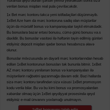
Yuxarıda qeyd olunan şərtləri yerinə yetirdikdən sonra sizə
verilən bonus miqdarı real pula çevriləcəkdir.
1x Bet mərc kontoru təkcə yeni istifadəçiləri düşünməyib.
1xBet Aze həm də mərc kontoruna sadiq olan müştərilər
üçün də müxtəlif bonus və kampaniayalar təşkil etməkdədir.
Bu bonuslara bazar ertəsi bonusu, cümə günü bonusu və.s
daxildir. Bu bonuslar vasitəsi ilə həftənin təyin edilmiş günləri
etdiyiniz depozit miqdarı qədər bonus hesabınıza əlavə
olunur.
Bonuslar mövzusunda ən dəyərli mərc kontorlarından hesab
edilən 1xBet kontorunun bonusları tək bununla bitmir. 1xBet
AZ mərc kontoru yenilənən bonus və kampaniyaları ilə
müştərilərin rəğbətini qazanmağa davam edir. Bəzi hallarda
sizə mərc kontoru tərəfindən sizə xüsusi 1xBet promosyon
kodu verilə bilər. Bu və bu kimi bonus və promosyalardan
xəbərdar olmaq üçün 1xBet qeydiyyat prosesində qeyd
etdiyiniz e-mail ünvanını yoxlamağı unutmayın.
1xBet bonusunu tələb edin