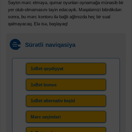
Saytın mərc etməyə, qumar oyunları oynamağa münasib bir
yer olub-olmamasını təyin edəcəyik. Məqaləmizi bitirdikdən
sonra, bu mərc kontoru ilə bağlı ağlınızda heç bir sual
qalmayacaq. Elə isə, başlayaq!
Sürətli naviqasiya
1xBet qeydiyyat
1xBet bonus
1xBet alternativ keçid
Mərc seçimləri