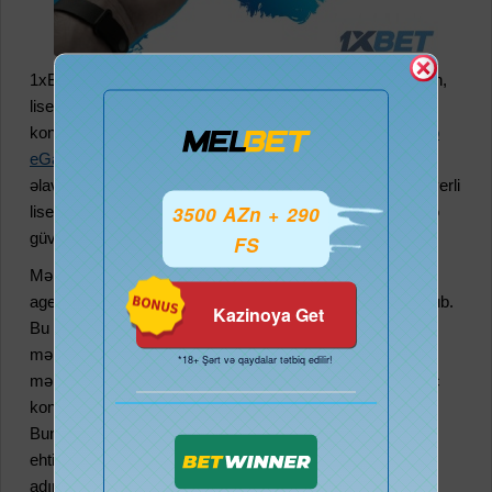
1xBet Azerbaycan mərc kontoru təhlükəsizlik baxımından,
lisenziya və tənzimləmə qurumları baxımından bir çox
kontoru üstələməkdədir. Həmçinin mərc kontora
Curaçao
eGaming
tərəfindən lisenziya da təqdim olunub. Bunlara
əlavə olaraq, Rusiya, İspaniya və Keniya hökumətindən yerli
3500 AZn + 290
lisenziyaları mövcuddur. Bütün bunlar saytın nə dərəcədə
güvənli və etibarlı olmasının bir sübutudur.
FS
Mərc kontoru ilə tənzimləmə qurumları və məsul qumar
agentlikləri arasında da peşəkar səviyyədə iş birliyi qurulub.
Kazinoya Get
Bu barədə rəsmi saytın müvafiq bölməsindən daha ətraflı
məlumat əldə etmək olar. Şəxsi məlumatlarınızın, kart
*18+ Şərt və qaydalar tətbiq edilir!
məlumatlarınızın qorunmasını təmin etmək üçün bu mərc
kontoru son nəsil “SSL” şifrələmə üsulundan istifadə edir.
Bununla da sayta haker və digər mənfi qruplaşmaların
ehtimal edilən hücumlarının qarşısı alınır. Saytın domen
adının sağındakı yaşıl rəngdə olan kilid işarəsi də məhz