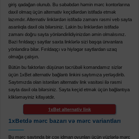
giriş qadağan olunub. Bu səbəbdən həmin mərc kontorlarına
daxil olmaq üçün alternativ keçidlərdən istifadə etmək
lazımdır. Alternativ linklərdən istifadə zamanı rəsmi veb sayta
asanlıqla daxil ola bilərsiniz. Lakin bu linklərdən istifadə
zamanı doğru sayta yönləndirildiyinizdən əmin olmalısınız.
Bəzi fırıldaqçı saytlar saxta linklərlə sizi başqa ünvanlara
yönləndirə bilər. Fırıldaqçı və hiyləgər saytlardan uzaq
olmağa çalışın.
Bütün bu faktorları düşünən təcrübəli komandamız sizlər
üçün 1xBet alternativ bağlantı linkini saytımıza yerləşdirib.
Saytımızda olan istənilən alternativ link vasitəsi ilə rəsmi
sayta daxil ola bilərsiniz. Sayta keçid etmək üçün bağlantıya
klikləməyiniz kifayətdir.
1xBet alternativ link
1xBetdə mərc bazarı və mərc variantları
Bu mərc saytında bir çox idman oyunları üçün yüzlərlə mərc